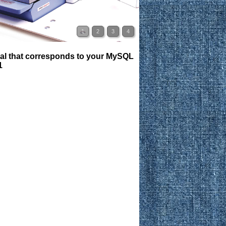
1
2
3
4
ual that corresponds to your MySQL
1